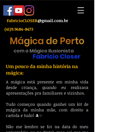
FabricioC
LOSER
@gmail.com.br
(41)9.9684-8473
M
á
gi
ca
de
Per
to
com o Mágico Ilusionista
Fabricio Closer
Um pouco da minha história na
mágica:
A mágica está presente em minha vida
desde criança, quando eu realizava
apresentações pra familiares e vizinhos.
Tudo começou quando ganhei um kit de
mágica da minha mãe, com direito a
cartola e tudo! 🎩✨
Não me lembro se foi na data do meu