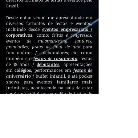
Brasil.
Desde então venho me apresentando em
diversos formatos de festas e eventos,
incluindo desde
eventos empresariais /
corporativos
, como: f
eiras e congressos
,
eventos de endomarketing
,
jantares
,
premiações
,
festas de final de ano
para
funcionários / colaboradores, etc; como
também em
festas de casamento
, festas
de 15 anos /
debutantes
, apresentações
em
colégios
, performances em
festas de
aniversário
/ buffet infantil, e até pocket
shows para eventos famíliares mais
intimistas, acontecendo na sala de estar
da(o) anfitriã(o) ou no salão de festas do
condomínio.
E você, quando será sua próxima
festa ou evento?
Entre em contato comigo ainda hoje
e solicite um orçamento pra