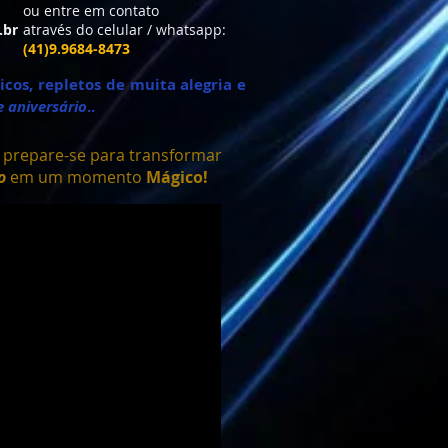
ou entre em contato
.br
através do celular / whatsapp:
(41)9.9684-8473
cos, repletos de muita alegria e
e aniversário
..
e prepare-se para transformar
o
em um momento
Mágico!