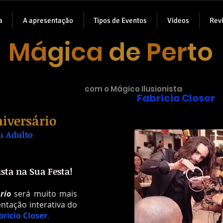
a
A apresentação
Tipos de Eventos
Videos
Rev
M
á
gi
ca
de
Per
to
com o Mágico Ilusionista
Fabricio Closer
niversário
u Adulto
sta na Sua Festa!
rio
será muito mais
ntação interativa do
bricio Closer
.