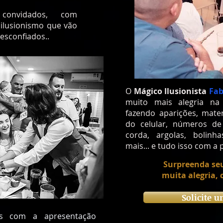
convidados, com
ilusionismo que vão
esconfiados..
O
Mágico Ilusionista
Fab
muito mais alegria n
fazendo aparições, mate
do celular, números de
corda, argolas, bolinh
mais...
e tudo isso com a 
Surpreenda se
muita alegria, 
Solicite 
os com a apresentação