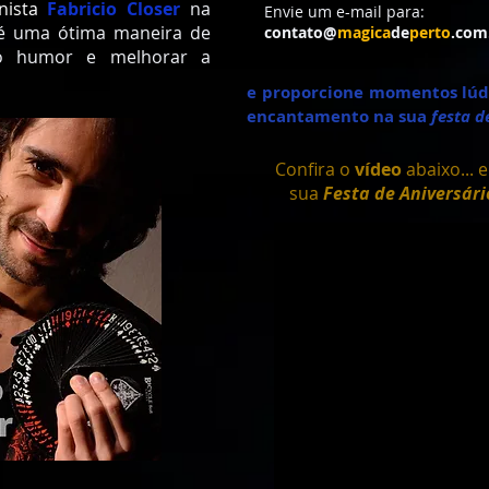
nista
Fabricio Closer
na
Envie um e-mail para:
é uma ótima maneira de
contato@
magica
de
perto
.com
 o humor e melhorar a
e proporcione momentos lúdi
encantamento na sua
festa d
Confira o
vídeo
abaixo... 
sua
Festa de Aniversári