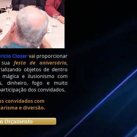
ricio Closer
vai proporcionar
a sua
festa de aniversário
,
rializando objetos de dentro
 mágica e ilusionismo com
as, dinheiro, fogo e muito
participação dos convidados.
us convidados com
carisma e diversão.
um Orçamento